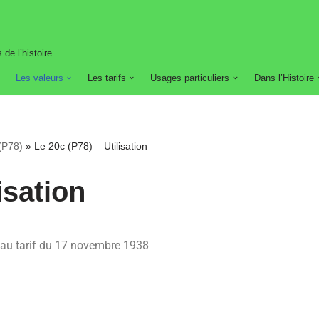
 de l’histoire
Les valeurs
Les tarifs
Usages particuliers
Dans l’Histoire
 (P78)
»
Le 20c (P78) – Utilisation
isation
au tarif du 17 novembre 1938