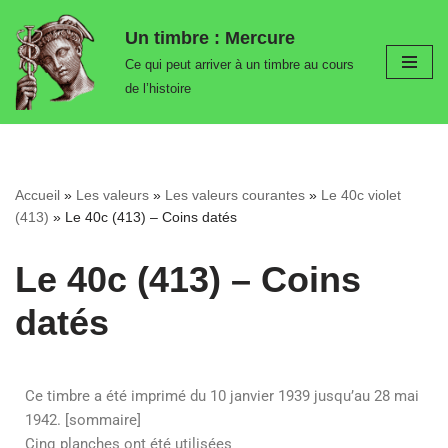
Un timbre : Mercure
Aller
Ce qui peut arriver à un timbre au cours
au
de l’histoire
contenu
Accueil
»
Les valeurs
»
Les valeurs courantes
»
Le 40c violet
(413)
»
Le 40c (413) – Coins datés
Le 40c (413) – Coins
datés
Ce timbre a été imprimé du 10 janvier 1939 jusqu’au 28 mai
1942. [sommaire]
Cinq planches ont été utilisées