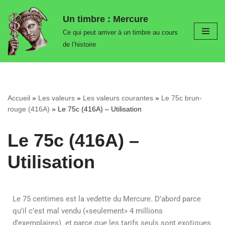
Un timbre : Mercure
Aller
Ce qui peut arriver à un timbre au cours
au
de l’histoire
contenu
Accueil
»
Les valeurs
»
Les valeurs courantes
»
Le 75c brun-
rouge (416A)
»
Le 75c (416A) – Utilisation
Le 75c (416A) –
Utilisation
Le 75 centimes est la vedette du Mercure. D’abord parce
qu’il c’est mal vendu («seulement» 4 millions
d’exemplaires) et parce que les tarifs seuls sont exotiques